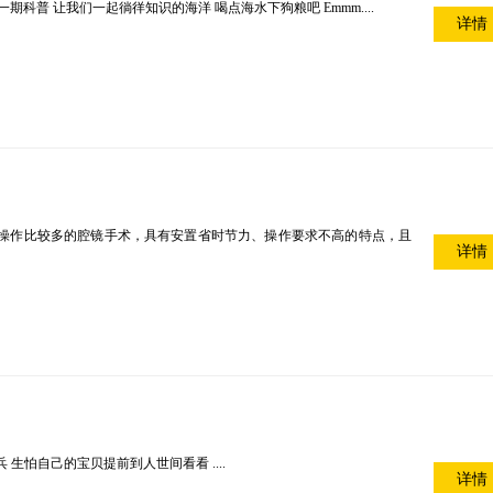
科普 让我们一起徜徉知识的海洋 喝点海水下狗粮吧 Emmm....
详情
操作比较多的腔镜手术，具有安置省时节力、操作要求不高的特点，且
详情
生怕自己的宝贝提前到人世间看看 ....
详情