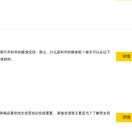
养离不开科学的膳食安排。那么，什么是科学的膳食呢？家长可以从以下
详情
的....
掌握必要的优生优育知识也很重要。 家族史调查主要是为了了解男女双
详情