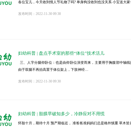
各位宝儿，今天收到情人节礼物了吗? 单身狗没收到也没关系 小宝送大家一期
发布时间：2022-11-30 09:38
妇幼科普 | 盘点手术室的那些“体位”技术活儿
三、人字分腿仰卧位：也是由仰卧位演变而来，主要用于胸腹部中轴线
由于双腿不再抬高置于体位架上，下肢神经....
发布时间：2022-11-30 09:30
妇幼科普 | 胎膜早破知多少，冷静应对不用慌
怀胎十月，期待十月 预产期临近， 准爸爸准妈妈们总是格外慎重 草木皆兵 