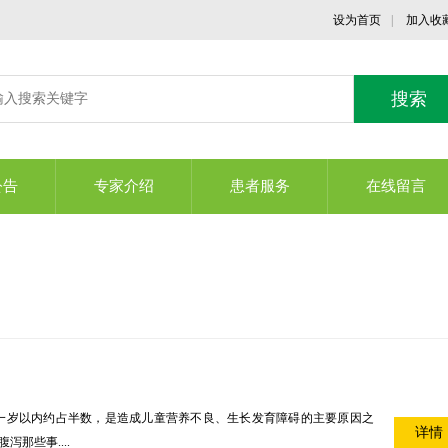
设为首页
|
加入收
公告
专家介绍
患者服务
在线留言
，一岁以内约占半数，是造成儿童营养不良、生长发育障碍的主要原因之
详情
那些事....