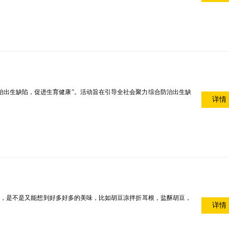
“防治出生缺陷，促进生育健康”。活动旨在引导全社会聚力综合防治出生缺
详情
市，是不是又能想到好多好多的美味，比如胡豆凉拌折耳根，盐酥胡豆，
详情