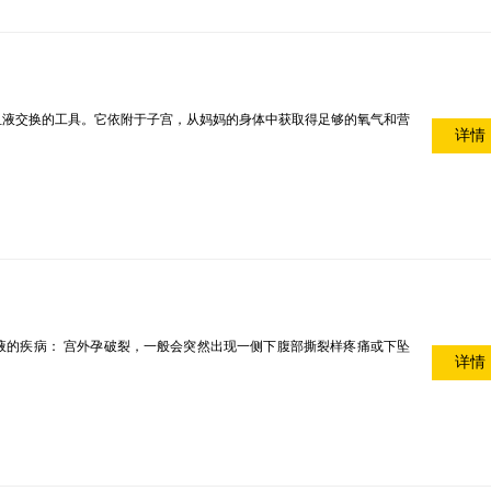
血液交换的工具。它依附于子宫，从妈妈的身体中获取得足够的氧气和营
详情
液的疾病： 宫外孕破裂，一般会突然出现一侧下腹部撕裂样疼痛或下坠
详情