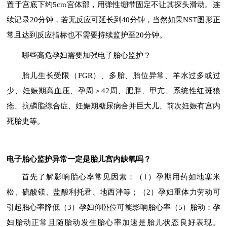
置于宫底下约5cm宫体部，用弹性绷带固定不让其探头滑动。连
续记录20分钟，若无反应可延长到40分钟，当然如果NST图形正
常且达到反应指标也不需要持续监护至20分钟。
哪些高危孕妇需要加强电子胎心监护？
胎儿生长受限（FGR）、多胎、胎位异常、羊水过多或过
少、妊娠期高血压、孕周＞42周、肥胖、甲亢、系统性红斑狼
疮、抗磷脂综合症、妊娠期糖尿病合并巨大儿、前次妊娠有宫内
死胎史等。
电子胎心监护异常一定是胎儿宫内缺氧吗？
首先了解影响胎心率常见因素：（1）孕期用药如地塞米
松、硫酸镁、盐酸利托君、地西泮等；（2）孕妇重体力劳动可
引起胎心率降低（3）孕妇仰卧位可能影响胎心率（5）胎动：孕
妇胎动正常且随胎动发生胎心率加速是胎儿状态良好表现。