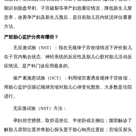
期识别胎盘早剥、子宫破裂等孕产妇急重症情况，降低新生儿窒
息率，改善孕产妇及新生儿预后，是目前胎儿宫内状况评估重要
方法。
产前胎心监护分类有哪些？
无应激试验（NST）：指在无规律子宫收缩情况下评价胎儿
在子宫内氧合状态、神经系统的反应性及胎儿心脏对胎儿活动反
应情况。是产科门诊应用最多的。
催产素激惹试验（OCT）：利用缩宫素诱发规律子宫收缩，
用胎心监护仪描记规律宫缩对胎儿心律变化图形。大多数是住院
进行。
无应激试验（NST）方法：
孕妇排空膀胱，取舒适坐位、半坐卧或左侧位；腹部触诊了
解胎儿背部位置并将胎心探头置于胎心响亮位置处；宫缩压探头