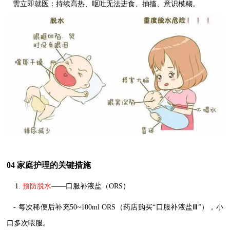
需立即就医：持续高热、呕吐无法进食、抽搐、意识模糊。
04 家庭护理的关键措施
1.
预防脱水
——口服补液盐（ORS）
- 每次稀便后补充50~100ml ORS（药店购买“口服补液盐Ⅲ”），小
口多次喂服。