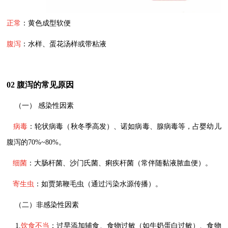
正常
：黄色成型软便
腹泻
：水样、蛋花汤样或带粘液
02 腹泻的常见原因
（一） 感染性因素
病毒
：轮状病毒（秋冬季高发）、诺如病毒、腺病毒等，占婴幼儿
腹泻的70%~80%。
细菌
：大肠杆菌、沙门氏菌、痢疾杆菌（常伴随黏液脓血便）。
寄生虫
：如贾第鞭毛虫（通过污染水源传播）。
（二）非感染性因素
1.
饮食不当
：过早添加辅食、食物过敏（如牛奶蛋白过敏）、食物