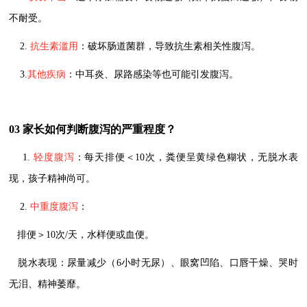
不耐受。
2.
抗生素滥用
：破坏肠道菌群，导致抗生素相关性腹泻。
3.
其他疾病
：中耳炎、尿路感染等也可能引发腹泻。
03 家长如何判断腹泻的严重程度？
1.
轻度腹泻
：每天排便＜10次，粪便呈黄绿色糊状，无脱水表
现，孩子精神尚可。
2.
中重度腹泻
：
排便＞10次/天，水样便或血便。
脱水表现：尿量减少（6小时无尿）、眼窝凹陷、口唇干燥、哭时
无泪、精神萎靡。