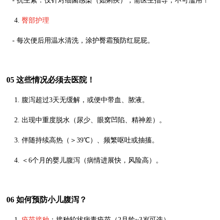
- 抗生素：仅针对细菌感染（如痢疾），需医生指导，不可滥用！
4.
臀部护理
- 每次便后用温水清洗，涂护臀霜预防红屁屁。
05 这些情况必须去医院！
1. 腹泻超过3天无缓解，或便中带血、脓液。
2. 出现中重度脱水（尿少、眼窝凹陷、精神差）。
3. 伴随持续高热（＞39℃）、频繁呕吐或抽搐。
4. ＜6个月的婴儿腹泻（病情进展快，风险高）。
06 如何预防小儿腹泻？
1.
疫苗接种
：接种轮状病毒疫苗（2月龄~3岁可选）。